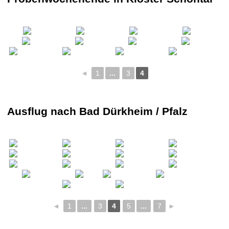
◄
1
...
3
4
Ausflug nach Bad Dürkheim / Pfalz
◄
1
...
3
4
5
...
7
►