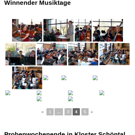
Winnender Musiktage
◄
1
...
3
4
5
►
Probenwochenende in Kloster Schöntal