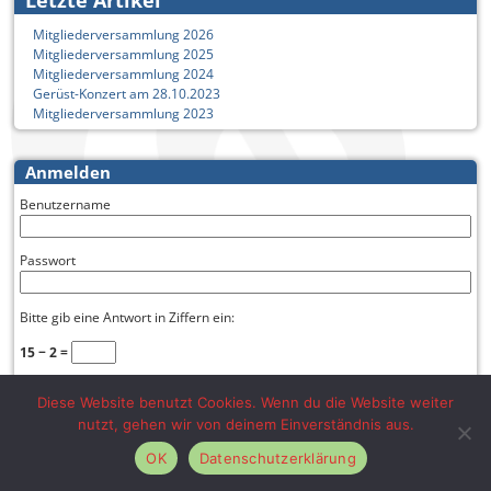
Mitgliederversammlung 2026
Mitgliederversammlung 2025
Mitgliederversammlung 2024
Gerüst-Konzert am 28.10.2023
Mitgliederversammlung 2023
Anmelden
Benutzername
Passwort
Bitte gib eine Antwort in Ziffern ein:
15 − 2 =
Diese Website benutzt Cookies. Wenn du die Website weiter
nutzt, gehen wir von deinem Einverständnis aus.
© by Konzertorchester Winnenden e.V.
Datenschutzerklärung
OK
Datenschutzerklärung