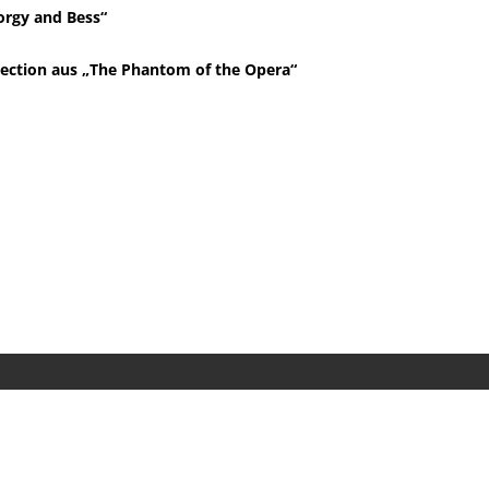
orgy and Bess
“
lection aus
„
The Phantom of the Opera
“