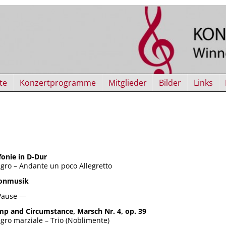
te
Konzertprogramme
Mitglieder
Bilder
Links
fonie in D-Dur
egro – Andante un poco Allegretto
lonmusik
Pause —
p and Circumstance, Marsch Nr. 4, op. 39
egro marziale – Trio (Noblimente)