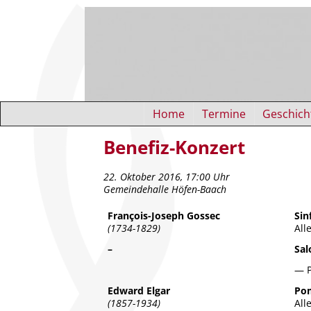
Home
Termine
Geschich
Benefiz-Konzert
22. Oktober 2016, 17:00 Uhr
Gemeindehalle Höfen-Baach
François-Joseph Gossec
Sin
(1734-1829)
All
–
Sa
— 
Edward Elgar
Pom
(1857-1934)
All