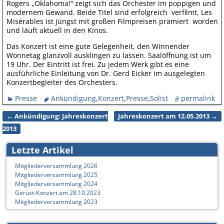
Rogers „Oklahoma!“ zeigt sich das Orchester im poppigen und
modernem Gewand. Beide Titel sind erfolgreich verfilmt, Les
Misérables ist jüngst mit großen Filmpreisen prämiert worden
und läuft aktuell in den Kinos.
Das Konzert ist eine gute Gelegenheit, den Winnender
Wonnetag glanzvoll ausklingen zu lassen. Saalöffnung ist um
19 Uhr. Der Eintritt ist frei. Zu jedem Werk gibt es eine
ausführliche Einleitung von Dr. Gerd Eicker im ausgelegten
Konzertbegleiter des Orchesters.
Presse
Ankündigung
,
Konzert
,
Presse
,
Solist
permalink
←
Ankündigung: Jahreskonzert
Jahreskonzert am 12.05.2013
→
Artikelnavigation
2013
Letzte Artikel
Mitgliederversammlung 2026
Mitgliederversammlung 2025
Mitgliederversammlung 2024
Gerüst-Konzert am 28.10.2023
Mitgliederversammlung 2023