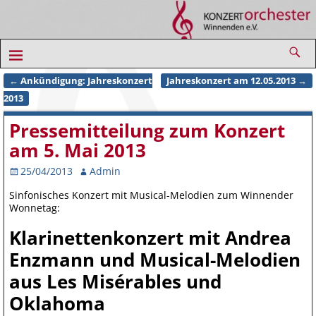
←
Ankündigung: Jahreskonzert
Jahreskonzert am 12.05.2013
→
Artikelnavigation
2013
Pressemitteilung zum Konzert
am 5. Mai 2013
25/04/2013
Admin
Sinfonisches Konzert mit Musical-Melodien zum Winnender
Wonnetag:
Klarinettenkonzert mit Andrea
Enzmann und Musical-Melodien
aus Les Misérables und
Oklahoma